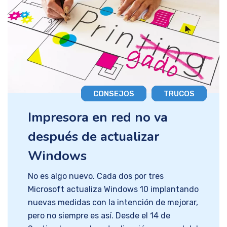
CONSEJOS
TRUCOS
Impresora en red no va
después de actualizar
Windows
No es algo nuevo. Cada dos por tres Microsoft actualiza Windows 10 implantando nuevas medidas con la intención de mejorar, pero no siempre es así. Desde el 14 de Septiembre con la actualización mensual del sistema operativo, muchos tenemos serios problemas para que nuestras impresoras funcionen en red. Al final del artículo puedes descargar el parche para solucionar el error!! Esperábamos una solución con el reajuste de octubre, pero no llegó. El día 11 llegó la de noviembre, que tampoco incluía un remedio definitivo. Bueno, ni parcial. La pesadilla viene de lejos PrintNightmare, una vulnerabilidad de Windows 10 en la cola de impresión, permite ejecutar código remoto, y desde hace mucho hackers han aprovechado a quienes no parchean sus equipos para hacer de las suyas. Tras conocer una nueva debilidad en Junio de este mismo año, los de Redmond no perdieron tiempo y en tres meses ya tenían preparada su solución. Se conoce que con tanta prisa esta gente no hizo las comprobaciones necesarias para que quienes imprimían documentos en red no se vuelvan locos actualmente para poder conectar sus dispositivos a las impresoras. Aquí te espero… Confiando en las famosas actualizaciones mensuales de Win, todos esperamos al día 12 de octubre, a ver qué pasaba. Nada, todo sigue igual, o al menos muchos seguíamos sin esa solución. .-Tranquilos, que en la de noviembre ( llegó el día 11) todo se solucionará. – Nanay. Ha llegado la fecha, la actualización, y el error se repite. Qué desastre, amigos. Los remedios, pff… Bueno, parece que las actualizaciones KB5005565, KB500556, 6KB5006670 y la del día 12, que ni recuerdo el nombre, son las causantes del desaguisado. Pues la solución más utilizada ha sido la propuesta por los usuarios de un conocido foro de discusión llamado BleepingComputer. Desinstalar estas actualizaciones, a la espera de que Microsoft responda con una nueva que nos despierte de la pesadilla. Más adelante en ese mismo foro plantearon otra solución que me llamó la atención. La solución, que no es mía, pero lo será Los foreros de BleepingComputer proponían rescatar la librería de la cola de impresión de la última versión de Windows en la que funcionaba e intercambiarla por la nueva. Me gustó. Y es que, renunciar a todos los parches que puedan solucionar estas actualizaciones desinstalándolas me parece demasiado riesgo para mis equipos. Elijo el mal menor, puesto que, la solución de cambiar la dll también provocará vulnerabilidad añadida. Pues manos a la obra. Siguiendo las instrucciones que encontré en el dichoso foro, las tareas a realizar iban a ser las siguientes, Crear una entrada en el registro (RpcAuthnLevelPrivacyEnabled). Microsoft desde la actualización de setiembre habilitó la mitigación CVE-2021-1678. con esta entrada , la anularemos. Conseguir el archivo win32spl.dll de un equipo que no se hubiese actualizado, y reemplazarlo por el actual, esto devolverá la normalidad a cada equipo de nuestra red. Parece fácil, verdad. Pues no Al tajo, lo primero, al registro. Para ahorrarme el currazo de fotografiar todo el proceso voy a hacer acopio de lo que publicó en su momento appuals.com y mato dos pajareles de un tiro. Vosotros aprendéis el proceso, y yo me dedico al final de la publicación. Así que ya sabéis, visitad appuals.com, (¡qué buenos son, los padres franciscanos, qué buenos son, que nos llevan de excursión. nianoniii!). Nota: Las instrucciones a continuación son idénticas independientemente de si está en Windows 10 o Windows 11. Presione la tecla de Windows + R para abrir un cuadro de diálogo Ejecutar . Luego, escriba ‘regedit’ dentro del cuadro de texto y presione Ctrl + Shift + Enter para abrir el Editor del Registro con privilegios administrativos. Abrir una nueva ventana del Editor del registro Una vez que se le solicite el mensaje de Control de cuentas de usuario , haga clic en Sí para otorgar privilegios administrativos. Una vez que esté dentro del Editor del registro, use el menú de la izquierda para navegar a la siguiente ubicación: HKEY_LOCAL_MACHINE \ System \ CurrentControlSet \ Control \ Print Nota: Puede navegar a esta ubicación manualmente (haciendo clic en cada tecla) o puede pegar la ruta completa en la barra de navegación en la parte superior y presionar Enter para llegar allí instantáneamente. Una vez que esté dentro de la ubicación correcta, asegúrese de que la tecla Imprimir esté seleccionada, luego muévase a la sección de la derecha, haga clic con el botón derecho en un espacio vacío y seleccione Nuevo> Valor DWORD de 32 bits . Creando un nuevo valor DWORD A continuación, nombrar el valor de registro recién creado como RpcAuthnLevelPrivacyEnabled y presione Entrar para guardar los cambios. Finalmente, haga doble clic en el valor RpcAuthnLevelPrivacyEnabled recién creado . Una vez que esté dentro del menú Editar , establezca la Base en Hexadecimal y los Datos del valor en 0 antes de hacer clic en Aceptar para guardar los cambios. Edición de la clave RpcAuthnLevelPrivacyEnabled Una vez que se haya completado esta modificación, reinicie su PC. Total, ná. No se vayan todavía, aún hay más Si, si. Esa era la primera tarea, ahora hay que reemplazar el dichoso archivo. Pan comido, ¿verdad? Prrrrtz. Para entender que no es tan fácil os diré que el archivo está «protegido» por TrustInstaller, y si no fuera poco, está controlado por un servicio que está siempre en ejecución. En internet hay varios sitios desde donde conseguir el archivo deseado: win32spl.dll. Demos por sentado que ya lo tenemos descargado y a buen recaudo. Primero hay que detener el servicio «cola de impresión» pulsando el atajo de teclado Windows + R, y escribiendo services.msc. Tras esto hacemos clic en Aceptar. En la ventana que aparecerá, veremos una lista. Tenemos que buscar Cola de impresión y seleccionar el elemento. A la izquierda de la ventana veremos dos opciones. Una para detener el servicio y otra para reiniciar el servicio. Tened esto en cuenta porque ahora lo vamos a detener, pero al terminar, lo hemos de reiniciar… Ya está parada la cola, vamos a reemplazar el archivo, que como os decía anteriormente, es propiedad de TrustInstaller. Para explicar como cambiar esa propiedad volveré a hacer acopio de datos de otra web en la que lo explican muy bien. troubleshootingcentral.com Esta buena gente se ha pegado un currazo para darnos el tostón, estooo, para hacernos un tutorial para apropiarnos del derecho a modificar el ansiado archivo dll. Ahí va. Ya lo dijo Manuel Luque, protagonista del anuncio de Colón. Vaya a troubleshootingcentral.com y si encuentra algo mejor, visítelo( me ahorro un montón de tecleo, que menos que hacerles publicidad, ¿eh?). La forma más fácil de obtener la propiedad de un archivo o carpeta que desea modificar, acceder o eliminar es a través de su explorador de archivos y con permisos especiales avanzados. Para utilizar este método, inicie sesión como administrador y luego complete los siguientes pasos. Abra su explorador de archivos y busque el archivo o carpeta que desea modificar, eliminar o adquirir propiedad. Haga clic derecho en el archivo o carpeta y elija propiedades en el menú que aparece. En la ventana de propiedades, haga clic en la pestaña de seguridad en la parte superior. Debajo del cuadro «permisos para el sistema», verá un botón avanzado con un texto a la izquierda que dice: para permisos especiales o configuraciones avanzadas, haga clic en avanzado. Haga clic en el botón avanzado. En la ventana de configuración de seguridad avanzada que aparece, verá que el propietario del archivo es TrustedInstaller. Al lado del nombre, habrá un pequeño hipervínculo que dice, «cambiar» – haga clic en él. Para los usuarios de Windows 7, navegue hasta la pestaña «propietario» y haga clic en editar. En la nueva ventana que aparece, deberá escribir el nombre de usuario que está usando en su sistema y luego hacer clic en el botón de verificación de nombres. Windows comprobará automáticamente el nombre y completará el nombre completo del objeto por usted. Una vez hecho esto, podrá hacer clic en el botón Aceptar. Para los usuarios de Windows 7, haga clic en «otros usuarios o grupos» y continúe con el paso 5. Tenga en cuenta: si el nombre de su cuenta no aparece, puede buscarlo manualmente en la lista de usuarios. De vuelta en la ventana de configuración de seguridad avanzada, aparecerá una nueva línea debajo de la línea del propietario que acaba de cambiar. Se leerá “reemplazar propietario en subcontenedores y objetos” – marque esta casilla para asegurarse de que todas las subcarpetas o archivos asociados con este archivo o carpeta también tengan su propiedad cambiada. Esto es bueno, ya que significa que no tendrá que repetir los pasos 1-5 para todos los subdirectorios presentes. Pulsa el botón de aplicar. Cierre la ventana de propiedades y vuelva a abrirla. Seleccione la pestaña de seguridad en la parte superior nuevamente y haga clic en el botón avanzado nuevamente. En la ventana de permisos , seleccione el botón Agregar. Elija » seleccionar un director » e ingrese su nombre de usuario y marque todas las casillas de permisos o, si están disponibles, elija el control total. Golpea bien. Ahora marque la casilla que dice, «reemplace todas las entradas de permisos de objetos secundarios con entradas de permisos heredables de este objeto» y presione el botón Aplicar. Ahora la propiedad pasará de TrustedInstaller a usted. Ya no necesitará permiso del TrustedInstaller para realizar la acción que deseaba en dicho archivo o carpeta y en todos los subdirectorios que contiene. Nota: Si está utilizando Windows 7, se aplican los mismos pasos, pero es posible que deba navegar a la pestaña de propietario y hacer clic en el botón editar en la ventana de configuración de seguridad avanzada y luego usar «otros usuarios o grupos» para ingresar su nombre de usuario. para el proceso del nombre del cheque. Los hemos incluido como extra en los pasos anteriores. Vaya coñazo, y aún nos queda un poco. Es momento de copia