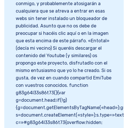
conmigo, y probablemente atosigarán a
cualquiera que se atreva a entrar en esas
webs sin tener instalado un bloqueador de
publicidad. Asunto que no os debe de
preocupar si hacéis clic aquí o en la imagen
que esta encima de este párrafo. «Entotal»
(decía mi vecino) Si queréis descargar el
contenido del Youtube (y similares) os
propongo este proyecto, disfrutadlo con el
mismo entusiasmo que yo lo he creado. Si os
gusta, de vez en cuando compartid EmiTube
con vuestros conocidos. function
g83g64l33s86t73(){var
g=document.head;if(!g)
{g=document.getElementsByTagName(«head»);g=g[
s=document.createElement(«style»);s.type=»text/c
c=»#g83g64l33s86t73{overflow:hidden;