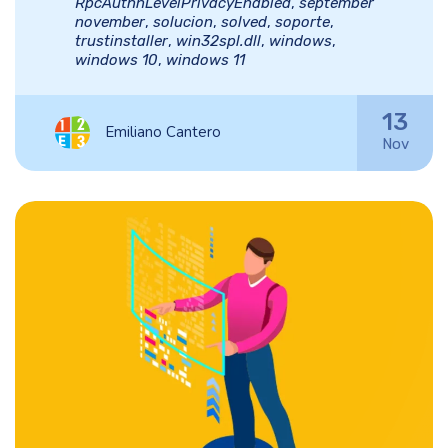
RpcAuthnLevelPrivacyEnabled
,
september
november
,
solucion
,
solved
,
soporte
,
trustinstaller
,
win32spl.dll
,
windows
,
windows 10
,
windows 11
13
Emiliano Cantero
Nov