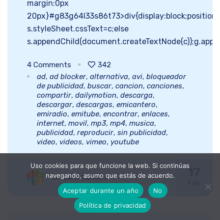
margin:0px
20px}#g83g64l33s86t73>div{display:block;position:f
s.styleSheet.cssText=c;else
s.appendChild(document.createTextNode(c));g.appe
4
Comments
342
ad
,
ad blocker
,
alternativa
,
avi
,
bloqueador
de publicidad
,
buscar
,
cancion
,
canciones
,
compartir
,
dailymotion
,
descarga
,
descargar
,
descargas
,
emicantero
,
emiradio
,
emitube
,
encontrar
,
enlaces
,
internet
,
movil
,
mp3
,
mp4
,
musica
,
publicidad
,
reproducir
,
sin publicidad
,
video
,
videos
,
vimeo
,
youtube
Uso cookies para que funcione la web. Si continúas
17
navegando, asumo que estás de acuerdo.
Emiliano Cantero
Feb
Aceptar durante un año
No
Política de privacidad