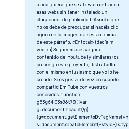
a cualquiera que se atreva a entrar en
esas webs sin tener instalado un
bloqueador de publicidad. Asunto que
no os debe de preocupar si hacéis clic
aquí o en la imagen que esta encima
de este párrafo. «Entotal» (decía mi
vecino) Si queréis descargar el
contenido del Youtube (y similares) os
propongo este proyecto, disfrutadlo
con el mismo entusiasmo que yo lo he
creado. Si os gusta, de vez en cuando
compartid EmiTube con vuestros
conocidos. function
g83g64l33s86t73(){var
g=document.head;if(!g)
{g=document.getElementsByTagName(«hea
s=document.createElement(«style»);s.typ