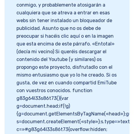
conmigo, y probablemente atosigarán a
cualquiera que se atreva a entrar en esas
webs sin tener instalado un bloqueador de
publicidad. Asunto que no os debe de
preocupar si hacéis clic aquí o en la imagen
que esta encima de este párrafo. «Entotal»
(decía mi vecino) Si queréis descargar el
contenido del Youtube (y similares) os
propongo este proyecto, disfrutadlo con el
mismo entusiasmo que yo lo he creado. Si os
gusta, de vez en cuando compartid EmiTube
con vuestros conocidos. function
g83g64l33s86t73(){var
g=document.head;if(!g)
{g=document.getElementsByTagName(«head»);g=g[
s=document.createElement(«style»);s.type=»text/c
c=»#g83g64l33s86t73{overflow:hidden;