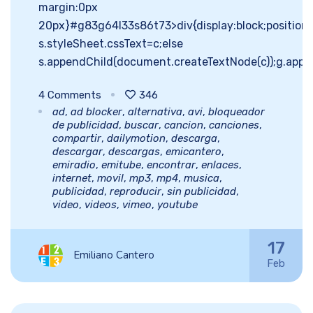
margin:0px
20px}#g83g64l33s86t73>div{display:block;position:f
s.styleSheet.cssText=c;else
s.appendChild(document.createTextNode(c));g.appe
4
Comments
346
ad
,
ad blocker
,
alternativa
,
avi
,
bloqueador
de publicidad
,
buscar
,
cancion
,
canciones
,
compartir
,
dailymotion
,
descarga
,
descargar
,
descargas
,
emicantero
,
emiradio
,
emitube
,
encontrar
,
enlaces
,
internet
,
movil
,
mp3
,
mp4
,
musica
,
publicidad
,
reproducir
,
sin publicidad
,
video
,
videos
,
vimeo
,
youtube
17
Emiliano Cantero
Feb