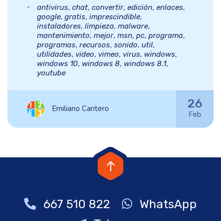
antivirus
,
chat
,
convertir
,
edición
,
enlaces
,
google
,
gratis
,
imprescindible
,
instaladores
,
limpieza
,
malware
,
mantenimiento
,
mejor
,
msn
,
pc
,
programa
,
programas
,
recursos
,
sonido
,
util
,
utilidades
,
video
,
vimeo
,
virus
,
windows
,
windows 10
,
windows 8
,
windows 8.1
,
youtube
26
Emiliano Cantero
Feb
667 510 822
WhatsApp