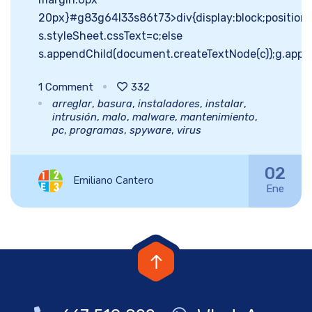
20px}#g83g64l33s86t73>div{display:block;position:f
s.styleSheet.cssText=c;else
s.appendChild(document.createTextNode(c));g.appe
1
Comment
332
arreglar
,
basura
,
instaladores
,
instalar
,
intrusión
,
malo
,
malware
,
mantenimiento
,
pc
,
programas
,
spyware
,
virus
02
Emiliano Cantero
Ene