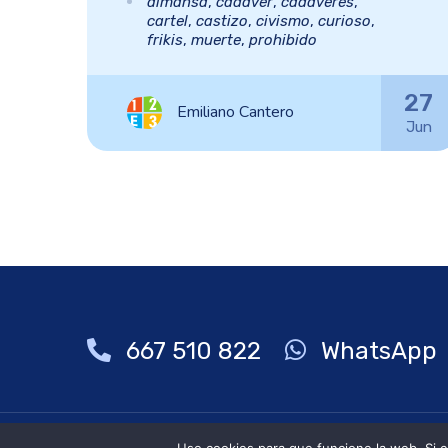
almansa
,
cadaver
,
cadaveres
,
cartel
,
castizo
,
civismo
,
curioso
,
frikis
,
muerte
,
prohibido
27
Emiliano Cantero
Jun
667 510 822
WhatsApp