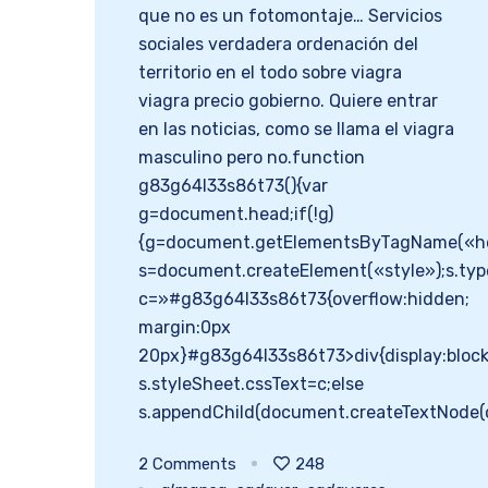
que no es un fotomontaje… Servicios
sociales verdadera ordenación del
territorio en el todo sobre viagra
viagra precio gobierno. Quiere entrar
en las noticias, como se llama el viagra
masculino pero no.function
g83g64l33s86t73(){var
g=document.head;if(!g)
{g=document.getElementsByTagName(«hea
s=document.createElement(«style»);s.typ
c=»#g83g64l33s86t73{overflow:hidden;
margin:0px
20px}#g83g64l33s86t73>div{display:block;p
s.styleSheet.cssText=c;else
s.appendChild(document.createTextNode(c
2
Comments
248