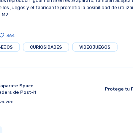
s reproducir igualmente en este aparato, también acepta 
 los juegos y el fabricante prometió la posibilidad de utiliza
a M2.
364
SEJOS
CURIOSIDADES
VIDEOJUEGOS
caparate Space
Protege tu P
aders de Post-it
24, 2011