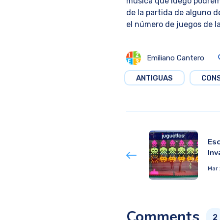
música que luego podremo
de la partida de alguno de
el número de juegos de l
Emiliano Cantero
ANTIGUAS
CON
Es
Inv
Mar 
Comments
2