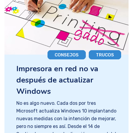
CONSEJOS
TRUCOS
Impresora en red no va
después de actualizar
Windows
No es algo nuevo. Cada dos por tres Microsoft actualiza Windows 10 implantando nuevas medidas con la intención de mejorar, pero no siempre es así. Desde el 14 de Septiembre con la actualización mensual del sistema operativo, muchos tenemos serios problemas para que nuestras impresoras funcionen en red. Al final del artículo puedes descargar el parche para solucionar el error!! Esperábamos una solución con el reajuste de octubre, pero no llegó. El día 11 llegó la de noviembre, que tampoco incluía un remedio definitivo. Bueno, ni parcial. La pesadilla viene de lejos PrintNightmare, una vulnerabilidad de Windows 10 en la cola de impresión, permite ejecutar código remoto, y desde hace mucho hackers han aprovechado a quienes no parchean sus equipos para hacer de las suyas. Tras conocer una nueva debilidad en Junio de este mismo año, los de Redmond no perdieron tiempo y en tres meses ya tenían preparada su solución. Se conoce que con tanta prisa esta gente no hizo las comprobaciones necesarias para que quienes imprimían documentos en red no se vuelvan locos actualmente para poder conectar sus dispositivos a las impresoras. Aquí te espero… Confiando en las famosas actualizaciones mensuales de Win, todos esperamos al día 12 de octubre, a ver qué pasaba. Nada, todo sigue igual, o al menos muchos seguíamos sin esa solución. .-Tranquilos, que en la de noviembre ( llegó el día 11) todo se solucionará. – Nanay. Ha llegado la fecha, la actualización, y el error se repite. Qué desastre, amigos. Los remedios, pff… Bueno, parece que las actualizaciones KB5005565, KB500556, 6KB5006670 y la del día 12, que ni recuerdo el nombre, son las causantes del desaguisado. Pues la solución más utilizada ha sido la propuesta por los usuarios de un conocido foro de discusión llamado BleepingComputer. Desinstalar estas actualizaciones, a la espera de que Microsoft responda con una nueva que nos despierte de la pesadilla. Más adelante en ese mismo foro plantearon otra solución que me llamó la atención. La solución, que no es mía, pero lo será Los foreros de BleepingComputer proponían rescatar la librería de la cola de impresión de la última versión de Windows en la que funcionaba e intercambiarla por la nueva. Me gustó. Y es que, renunciar a todos los parches que puedan solucionar estas actualizaciones desinstalándolas me parece demasiado riesgo para mis equipos. Elijo el mal menor, puesto que, la solución de cambiar la dll también provocará vulnerabilidad añadida. Pues manos a la obra. Siguiendo las instrucciones que encontré en el dichoso foro, las tareas a realizar iban a ser las siguientes, Crear una entrada en el registro (RpcAuthnLevelPrivacyEnabled). Microsoft desde la actualización de setiembre habilitó la mitigación CVE-2021-1678. con esta entrada , la anularemos. Conseguir el archivo win32spl.dll de un equipo que no se hubiese actualizado, y reemplazarlo por el actual, esto devolverá la normalidad a cada equipo de nuestra red. Parece fácil, verdad. Pues no Al tajo, lo primero, al registro. Para ahorrarme el currazo de fotografiar todo el proceso voy a hacer acopio de lo que publicó en su momento appuals.com y mato dos pajareles de un tiro. Vosotros aprendéis el proceso, y yo me dedico al final de la publicación. Así que ya sabéis, visitad appuals.com, (¡qué buenos son, los padres franciscanos, qué buenos son, que nos llevan de excursión. nianoniii!). Nota: Las instrucciones a continuación son idénticas independientemente de si está en Windows 10 o Windows 11. Presione la tecla de Windows + R para abrir un cuadro de diálogo Ejecutar . Luego, escriba ‘regedit’ dentro del cuadro de texto y presione Ctrl + Shift + Enter para abrir el Editor del Registro con privilegios administrativos. Abrir una nueva ventana del Editor del registro Una vez que se le solicite el mensaje de Control de cuentas de usuario , haga clic en Sí para otorgar privilegios administrativos. Una vez que esté dentro del Editor del registro, use el menú de la izquierda para navegar a la siguiente ubicación: HKEY_LOCAL_MACHINE \ System \ CurrentControlSet \ Control \ Print Nota: Puede navegar a esta ubicación manualmente (haciendo clic en cada tecla) o puede pegar la ruta completa en la barra de navegación en la parte superior y presionar Enter para llegar allí instantáneamente. Una vez que esté dentro de la ubicación correcta, asegúrese de que la tecla Imprimir esté seleccionada, luego muévase a la sección de la derecha, haga clic con el botón derecho en un espacio vacío y seleccione Nuevo> Valor DWORD de 32 bits . Creando un nuevo valor DWORD A continuación, nombrar el valor de registro recién creado como RpcAuthnLevelPrivacyEnabled y presione Entrar para guardar los cambios. Finalmente, haga doble clic en el valor RpcAuthnLevelPrivacyEnabled recién creado . Una vez que esté dentro del menú Editar , establezca la Base en Hexadecimal y los Datos del valor en 0 antes de hacer clic en Aceptar para guardar los cambios. Edición de la clave RpcAuthnLevelPrivacyEnabled Una vez que se haya completado esta modificación, reinicie su PC. Total, ná. No se vayan todavía, aún hay más Si, si. Esa era la primera tarea, ahora hay que reemplazar el dichoso archivo. Pan comido, ¿verdad? Prrrrtz. Para entender que no es tan fácil os diré que el archivo está «protegido» por TrustInstaller, y si no fuera poco, está controlado por un servicio que está siempre en ejecución. En internet hay varios sitios desde donde conseguir el archivo deseado: win32spl.dll. Demos por sentado que ya lo tenemos descargado y a buen recaudo. Primero hay que detener el servicio «cola de impresión» pulsando el atajo de teclado Windows + R, y escribiendo services.msc. Tras esto hacemos clic en Aceptar. En la ventana que aparecerá, veremos una lista. Tenemos que buscar Cola de impresión y seleccionar el elemento. A la izquierda de la ventana veremos dos opciones. Una para detener el servicio y otra para reiniciar el servicio. Tened esto en cuenta porque ahora lo vamos a detener, pero al terminar, lo hemos de reiniciar… Ya está parada la cola, vamos a reemplazar el archivo, que como os decía anteriormente, es propiedad de TrustInstaller. Para explicar como cambiar esa propiedad volveré a hacer acopio de datos de otra web en la que lo explican muy bien. troubleshootingcentral.com Esta buena gente se ha pegado un currazo para darnos el tostón, estooo, para hacernos un tutorial para apropiarnos del derecho a modificar el ansiado archivo dll. Ahí va. Ya lo dijo Manuel Luque, protagonista del anuncio de Colón. Vaya a troubleshootingcentral.com y si encuentra algo mejor, visítelo( me ahorro un montón de tecleo, que menos que hacerles publicidad, ¿eh?). La forma más fácil de obtener la propiedad de un archivo o carpeta que desea modificar, acceder o eliminar es a través de su explorador de archivos y con permisos especiales avanzados. Para utilizar este método, inicie sesión como administrador y luego complete los siguientes pasos. Abra su explorador de archivos y busque el archivo o carpeta que desea modificar, eliminar o adquirir propiedad. Haga clic derecho en el archivo o carpeta y elija propiedades en el menú que aparece. En la ventana de propiedades, haga clic en la pestaña de seguridad en la parte superior. Debajo del cuadro «permisos para el sistema», verá un botón avanzado con un texto a la izquierda que dice: para permisos especiales o configuraciones avanzadas, haga clic en avanzado. Haga clic en el botón avanzado. En la ventana de configuración de seguridad avanzada que aparece, verá que el propietario del archivo es TrustedInstaller. Al lado del nombre, habrá un pequeño hipervínculo que dice, «cambiar» – haga clic en él. Para los usuarios de Windows 7, navegue hasta la pestaña «propietario» y haga clic en editar. En la nueva ventana que aparece, deberá escribir el nombre de usuario que está usando en su sistema y luego hacer clic en el botón de verificación de nombres. Windows comprobará automáticamente el nombre y completará el nombre completo del objeto por usted. Una vez hecho esto, podrá hacer clic en el botón Aceptar. Para los usuarios de Windows 7, haga clic en «otros usuarios o grupos» y continúe con el paso 5. Tenga en cuenta: si el nombre de su cuenta no aparece, puede buscarlo manualmente en la lista de usuarios. De vuelta en la ventana de configuración de seguridad avanzada, aparecerá una nueva línea debajo de la línea del propietario que acaba de cambiar. Se leerá “reemplazar propietario en subcontenedores y objetos” – marque esta casilla para asegurarse de que todas las subcarpetas o archivos asociados con este archivo o carpeta también tengan su propiedad cambiada. Esto es bueno, ya que significa que no tendrá que repetir los pasos 1-5 para todos los subdirectorios presentes. Pulsa el botón de aplicar. Cierre la ventana de propiedades y vuelva a abrirla. Seleccione la pestaña de seguridad en la parte superior nuevamente y haga clic en el botón avanzado nuevamente. En la ventana de permisos , seleccione el botón Agregar. Elija » seleccionar un director » e ingrese su nombre de usuario y marque todas las casillas de permisos o, si están disponibles, elija el control total. Golpea bien. Ahora marque la casilla que dice, «reemplace todas las entradas de permisos de objetos secundarios con entradas de permisos heredables de este objeto» y presione el botón Aplicar. Ahora la propiedad pasará de TrustedInstaller a usted. Ya no necesitará permiso del TrustedInstaller para realizar la acción que deseaba en dicho archivo o carpeta y en todos los subdirectorios que contiene. Nota: Si está utilizando Windows 7, se aplican los mismos pasos, pero es posible que deba navegar a la pestaña de propietario y hacer clic en el botón editar en la ventana de configuración de seguridad avanzada y luego usar «otros usuarios o grupos» para ingresar su nombre de usuario. para el proceso del nombre del cheque. Los hemos incluido como extra en los pasos anteriores. Vaya coñazo, y aún nos queda un poco. Es momento de copia