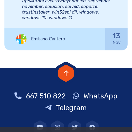
RpcAuthnLevelPrivacyEnabled
,
september
november
,
solucion
,
solved
,
soporte
,
trustinstaller
,
win32spl.dll
,
windows
,
windows 10
,
windows 11
13
Emiliano Cantero
Nov
667 510 822
WhatsApp
Telegram