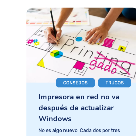
CONSEJOS
TRUCOS
Impresora en red no va
después de actualizar
Windows
No es algo nuevo. Cada dos por tres Microsoft actualiza Windows 10 implantando nuevas medidas con la intención de mejorar, pero no siempre es así. Desde el 14 de Septiembre con la actualización mensual del sistema operativo, muchos tenemos serios problemas para que nuestras impresoras funcionen en red. Al final del artículo puedes descargar el parche para solucionar el error!! Esperábamos una solución con el reajuste de octubre, pero no llegó. El día 11 llegó la de noviembre, que tampoco incluía un remedio definitivo. Bueno, ni parcial. La pesadilla viene de lejos PrintNightmare, una vulnerabilidad de Windows 10 en la cola de impresión, permite ejecutar código remoto, y desde hace mucho hackers han aprovechado a quienes no parchean sus equipos para hacer de las suyas. Tras conocer una nueva debilidad en Junio de este mismo año, los de Redmond no perdieron tiempo y en tres meses ya tenían preparada su solución. Se conoce que con tanta prisa esta gente no hizo las comprobaciones necesarias para que quienes imprimían documentos en red no se vuelvan locos actualmente para poder conectar sus dispositivos a las impresoras. Aquí te espero… Confiando en las famosas actualizaciones mensuales de Win, todos esperamos al día 12 de octubre, a ver qué pasaba. Nada, todo sigue igual, o al menos muchos seguíamos sin esa solución. .-Tranquilos, que en la de noviembre ( llegó el día 11) todo se solucionará. – Nanay. Ha llegado la fecha, la actualización, y el error se repite. Qué desastre, amigos. Los remedios, pff… Bueno, parece que las actualizaciones KB5005565, KB500556, 6KB5006670 y la del día 12, que ni recuerdo el nombre, son las causantes del desaguisado. Pues la solución más utilizada ha sido la propuesta por los usuarios de un conocido foro de discusión llamado BleepingComputer. Desinstalar estas actualizaciones, a la espera de que Microsoft responda con una nueva que nos despierte de la pesadilla. Más adelante en ese mismo foro plantearon otra solución que me llamó la atención. La solución, que no es mía, pero lo será Los foreros de BleepingComputer proponían rescatar la librería de la cola de impresión de la última versión de Windows en la que funcionaba e intercambiarla por la nueva. Me gustó. Y es que, renunciar a todos los parches que puedan solucionar estas actualizaciones desinstalándolas me parece demasiado riesgo para mis equipos. Elijo el mal menor, puesto que, la solución de cambiar la dll también provocará vulnerabilidad añadida. Pues manos a la obra. Siguiendo las instrucciones que encontré en el dichoso foro, las tareas a realizar iban a ser las siguientes, Crear una entrada en el registro (RpcAuthnLevelPrivacyEnabled). Microsoft desde la actualización de setiembre habilitó la mitigación CVE-2021-1678. con esta entrada , la anularemos. Conseguir el archivo win32spl.dll de un equipo que no se hubiese actualizado, y reemplazarlo por el actual, esto devolverá la normalidad a cada equipo de nuestra red. Parece fácil, verdad. Pues no Al tajo, lo primero, al registro. Para ahorrarme el currazo de fotografiar todo el proceso voy a hacer acopio de lo que publicó en su momento appuals.com y mato dos pajareles de un tiro. Vosotros aprendéis el proceso, y yo me dedico al final de la publicación. Así que ya sabéis, visitad appuals.com, (¡qué buenos son, los padres franciscanos, qué buenos son, que nos llevan de excursión. nianoniii!). Nota: Las instrucciones a continuación son idénticas independientemente de si está en Windows 10 o Windows 11. Presione la tecla de Windows + R para abrir un cuadro de diálogo Ejecutar . Luego, escriba ‘regedit’ dentro del cuadro de texto y presione Ctrl + Shift + Enter para abrir el Editor del Registro con privilegios administrativos. Abrir una nueva ventana del Editor del registro Una vez que se le solicite el mensaje de Control de cuentas de usuario , haga clic en Sí para otorgar privilegios administrativos. Una vez que esté dentro del Editor del registro, use el menú de la izquierda para navegar a la siguiente ubicación: HKEY_LOCAL_MACHINE \ System \ CurrentControlSet \ Control \ Print Nota: Puede navegar a esta ubicación manualmente (haciendo clic en cada tecla) o puede pegar la ruta completa en la barra de navegación en la parte superior y presionar Enter para llegar allí instantáneamente. Una vez que esté dentro de la ubicación correcta, asegúrese de que la tecla Imprimir esté seleccionada, luego muévase a la sección de la derecha, haga clic con el botón derecho en un espacio vacío y seleccione Nuevo> Valor DWORD de 32 bits . Creando un nuevo valor DWORD A continuación, nombrar el valor de registro recién creado como RpcAuthnLevelPrivacyEnabled y presione Entrar para guardar los cambios. Finalmente, haga doble clic en el valor RpcAuthnLevelPrivacyEnabled recién creado . Una vez que esté dentro del menú Editar , establezca la Base en Hexadecimal y los Datos del valor en 0 antes de hacer clic en Aceptar para guardar los cambios. Edición de la clave RpcAuthnLevelPrivacyEnabled Una vez que se haya completado esta modificación, reinicie su PC. Total, ná. No se vayan todavía, aún hay más Si, si. Esa era la primera tarea, ahora hay que reemplazar el dichoso archivo. Pan comido, ¿verdad? Prrrrtz. Para entender que no es tan fácil os diré que el archivo está «protegido» por TrustInstaller, y si no fuera poco, está controlado por un servicio que está siempre en ejecución. En internet hay varios sitios desde donde conseguir el archivo deseado: win32spl.dll. Demos por sentado que ya lo tenemos descargado y a buen recaudo. Primero hay que detener el servicio «cola de impresión» pulsando el atajo de teclado Windows + R, y escribiendo services.msc. Tras esto hacemos clic en Aceptar. En la ventana que aparecerá, veremos una lista. Tenemos que buscar Cola de impresión y seleccionar el elemento. A la izquierda de la ventana veremos dos opciones. Una para detener el servicio y otra para reiniciar el servicio. Tened esto en cuenta porque ahora lo vamos a detener, pero al terminar, lo hemos de reiniciar… Ya está parada la cola, vamos a reemplazar el archivo, que como os decía anteriormente, es propiedad de TrustInstaller. Para explicar como cambiar esa propiedad volveré a hacer acopio de datos de otra web en la que lo explican muy bien. troubleshootingcentral.com Esta buena gente se ha pegado un currazo para darnos el tostón, estooo, para hacernos un tutorial para apropiarnos del derecho a modificar el ansiado archivo dll. Ahí va. Ya lo dijo Manuel Luque, protagonista del anuncio de Colón. Vaya a troubleshootingcentral.com y si encuentra algo mejor, visítelo( me ahorro un montón de tecleo, que menos que hacerles publicidad, ¿eh?). La forma más fácil de obtener la propiedad de un archivo o carpeta que desea modificar, acceder o eliminar es a través de su explorador de archivos y con permisos especiales avanzados. Para utilizar este método, inicie sesión como administrador y luego complete los siguientes pasos. Abra su explorador de archivos y busque el archivo o carpeta que desea modificar, eliminar o adquirir propiedad. Haga clic derecho en el archivo o carpeta y elija propiedades en el menú que aparece. En la ventana de propiedades, haga clic en la pestaña de seguridad en la parte superior. Debajo del cuadro «permisos para el sistema», verá un botón avanzado con un texto a la izquierda que dice: para permisos especiales o configuraciones avanzadas, haga clic en avanzado. Haga clic en el botón avanzado. En la ventana de configuración de seguridad avanzada que aparece, verá que el propietario del archivo es TrustedInstaller. Al lado del nombre, habrá un pequeño hipervínculo que dice, «cambiar» – haga clic en él. Para los usuarios de Windows 7, navegue hasta la pestaña «propietario» y haga clic en editar. En la nueva ventana que aparece, deberá escribir el nombre de usuario que está usando en su sistema y luego hacer clic en el botón de verificación de nombres. Windows comprobará automáticamente el nombre y completará el nombre completo del objeto por usted. Una vez hecho esto, podrá hacer clic en el botón Aceptar. Para los usuarios de Windows 7, haga clic en «otros usuarios o grupos» y continúe con el paso 5. Tenga en cuenta: si el nombre de su cuenta no aparece, puede buscarlo manualmente en la lista de usuarios. De vuelta en la ventana de configuración de seguridad avanzada, aparecerá una nueva línea debajo de la línea del propietario que acaba de cambiar. Se leerá “reemplazar propietario en subcontenedores y objetos” – marque esta casilla para asegurarse de que todas las subcarpetas o archivos asociados con este archivo o carpeta también tengan su propiedad cambiada. Esto es bueno, ya que significa que no tendrá que repetir los pasos 1-5 para todos los subdirectorios presentes. Pulsa el botón de aplicar. Cierre la ventana de propiedades y vuelva a abrirla. Seleccione la pestaña de seguridad en la parte superior nuevamente y haga clic en el botón avanzado nuevamente. En la ventana de permisos , seleccione el botón Agregar. Elija » seleccionar un director » e ingrese su nombre de usuario y marque todas las casillas de permisos o, si están disponibles, elija el control total. Golpea bien. Ahora marque la casilla que dice, «reemplace todas las entradas de permisos de objetos secundarios con entradas de permisos heredables de este objeto» y presione el botón Aplicar. Ahora la propiedad pasará de TrustedInstaller a usted. Ya no necesitará permiso del TrustedInstaller para realizar la acción que deseaba en dicho archivo o carpeta y en todos los subdirectorios que contiene. Nota: Si está utilizando Windows 7, se aplican los mismos pasos, pero es posible que deba navegar a la pestaña de propietario y hacer clic en el botón editar en la ventana de configuración de seguridad avanzada y luego usar «otros usuarios o grupos» para ingresar su nombre de usuario. para el proceso del nombre del cheque. Los hemos incluido como extra en los pasos anteriores. Vaya coñazo, y aún nos queda un poco. Es momento de copia