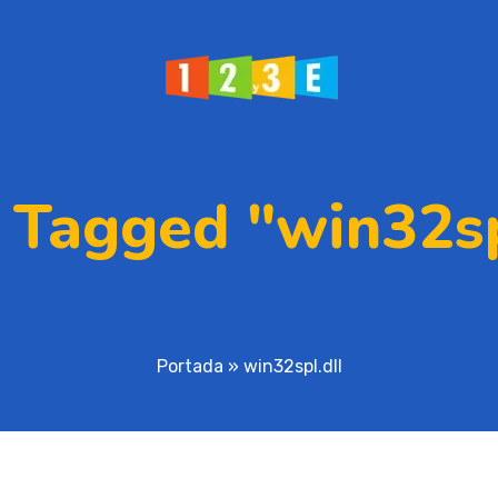
 Tagged "win32sp
Portada
»
win32spl.dll